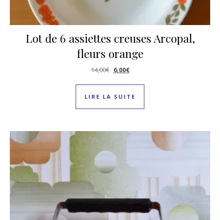
Lot de 6 assiettes creuses Arcopal,
fleurs orange
Le prix initial était : 14,00€.
Le prix actuel est : 6,00€.
14,00
€
6,00
€
LIRE LA SUITE