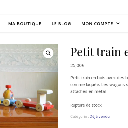
MA BOUTIQUE
LE BLOG
MON COMPTE
Petit train 
25,00
€
Petit train en bois avec des b
comme laquée. Les wagons s’
attaches en métal.
Rupture de stock
Catégorie :
Déjà vendu!