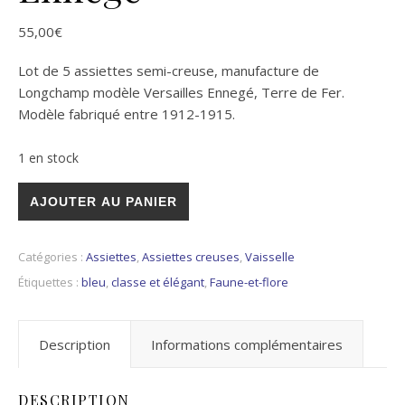
55,00
€
Lot de 5 assiettes semi-creuse, manufacture de
Longchamp modèle Versailles Ennegé, Terre de Fer.
Modèle fabriqué entre 1912-1915.
1 en stock
quantité de 5 assiettes semi-creuse, Longchamp modèle Vers
AJOUTER AU PANIER
Catégories :
Assiettes
,
Assiettes creuses
,
Vaisselle
Étiquettes :
bleu
,
classe et élégant
,
Faune-et-flore
Description
Informations complémentaires
DESCRIPTION