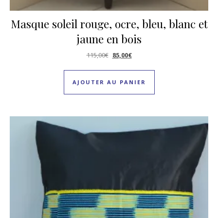
Masque soleil rouge, ocre, bleu, blanc et
jaune en bois
Le prix initial était : 115,00€.
Le prix actuel est : 85,00€.
115,00
€
85,00
€
AJOUTER AU PANIER