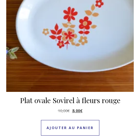
Plat ovale Sovirel à fleurs rouge
Le prix initial était : 10,00€.
Le prix actuel est : 8,00€.
10,00
€
8,00
€
AJOUTER AU PANIER