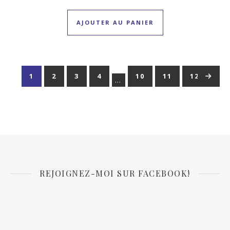
AJOUTER AU PANIER
1
2
3
4
10
11
12
→
…
REJOIGNEZ-MOI SUR FACEBOOK!