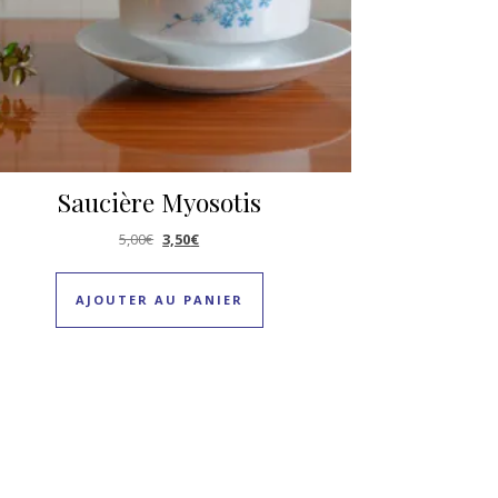
Saucière Myosotis
Le prix initial était : 5,00€.
Le prix actuel est : 3,50€.
5,00
€
3,50
€
AJOUTER AU PANIER