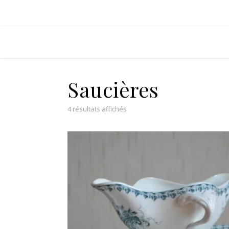
Saucières
Trié du plus récent au plus ancie
4 résultats affichés