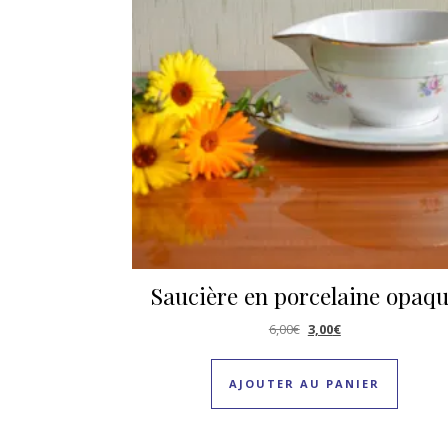
Saucière en porcelaine opaq
Le prix initial était : 6,00
Le prix actuel est :
6,00
€
3,00
€
AJOUTER AU PANIER