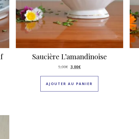
f
Saucière L’amandinoise
Le prix initial était : 5,00€.
Le prix actuel est : 3,00€.
5,00
€
3,00
€
AJOUTER AU PANIER