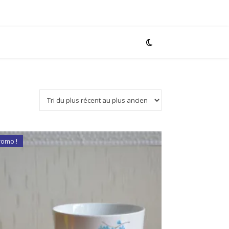
romo !