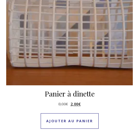
Panier à dinette
Le prix initial était : 8,00€.
Le prix actuel est : 2,00€.
8,00
€
2,00
€
AJOUTER AU PANIER