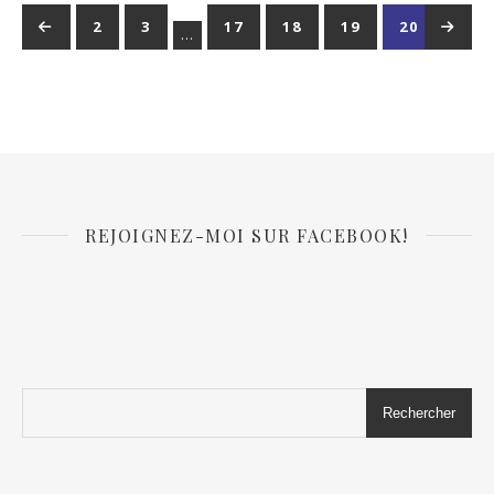
←
1
2
3
17
18
19
20
→
21
…
REJOIGNEZ-MOI SUR FACEBOOK!
Rechercher