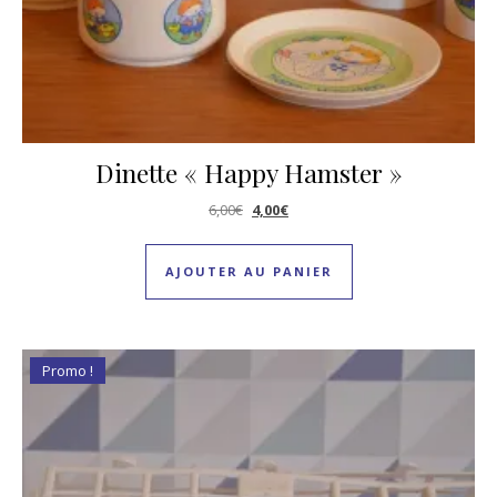
Dinette « Happy Hamster »
Le prix initial était : 6,00€.
Le prix actuel est : 4,00€.
6,00
€
4,00
€
AJOUTER AU PANIER
Promo !