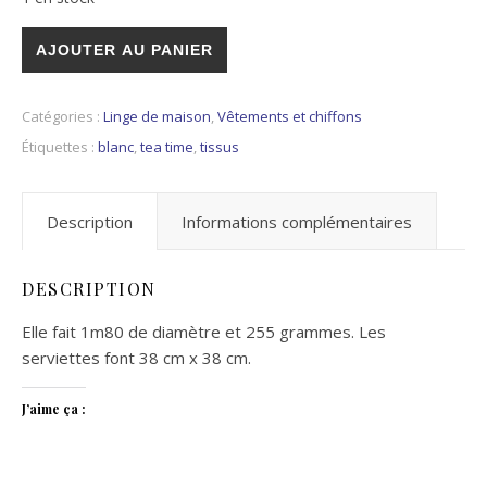
quantité de Nappe ronde vintage en dentelle synthétique
AJOUTER AU PANIER
Catégories :
Linge de maison
,
Vêtements et chiffons
Étiquettes :
blanc
,
tea time
,
tissus
Description
Informations complémentaires
DESCRIPTION
Elle fait 1m80 de diamètre et 255 grammes. Les
serviettes font 38 cm x 38 cm.
J’aime ça :