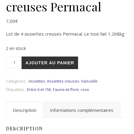
creuses Permacal
7,00
€
Lot de 4 assiettes creuses Permacal. Le tout fait 1.268kg
2 en stock
quantité de Lot de 4 assiettes creuses Permacal
AJOUTER AU PANIER
Catégories :
Assiettes
,
Assiettes creuses
,
Vaisselle
Étiquettes :
Entre 6 et 15€
,
Faune-et-flore
,
rose
Description
Informations complémentaires
DESCRIPTION