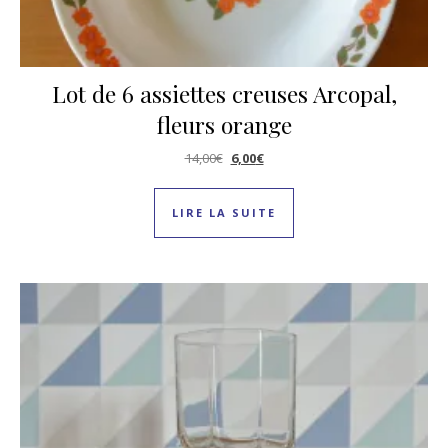
Lot de 6 assiettes creuses Arcopal,
fleurs orange
Le prix initial était : 14,00€.
Le prix actuel est : 6,00€.
14,00
€
6,00
€
LIRE LA SUITE