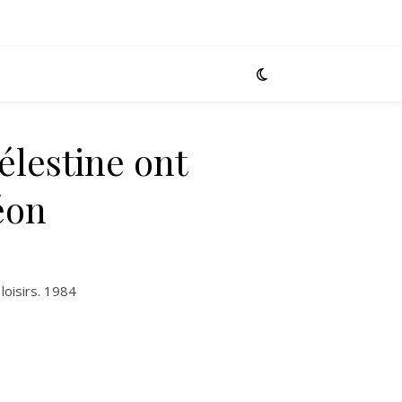
élestine ont
éon
loisirs. 1984
ine ont perdu Siméon