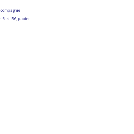
t compagnie
e 6 et 15€
,
papier