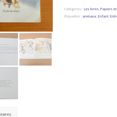
Catégories :
Les livres
,
Papiers e
Étiquettes :
animaux
,
Enfant
,
Entr
taires