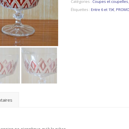
Catégories :
Coupes et coupelles
Étiquettes :
Entre 6 et 15€
,
PROM
taires
nsion ne s’applique qu’à la pièce.