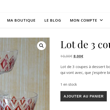
MA BOUTIQUE
LE BLOG
MON COMPTE
Lot de 3 co
Le prix initial était : 1
Le prix actuel es
10,00
€
8,00
€
Lot de 3 coupes à dessert bo
qui vont avec, que j’espère b
1 en stock
quantité de Lot de 3 coupes 
AJOUTER AU PANIER