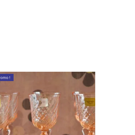
romo !