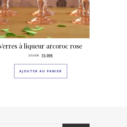
Verres à liqueur arcoroc rose
Le prix initial était : 20,00€.
Le prix actuel est : 15,00€.
20,00
€
15,00
€
AJOUTER AU PANIER