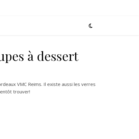
upes à dessert
0,00€.
t : 8,00€.
rdeaux VMC Reims. Il existe aussi les verres
ientôt trouver!
à dessert