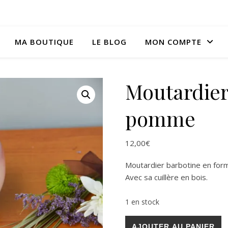
MA BOUTIQUE
LE BLOG
MON COMPTE
Moutardier
pomme
12,00
€
Moutardier barbotine en for
Avec sa cuillère en bois.
1 en stock
quantité de Moutardier en 
AJOUTER AU PANIER