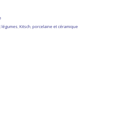
e
et légumes
,
Kitsch
,
porcelaine et céramique