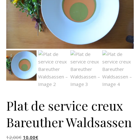
Plat de service creux
Bareuther Waldsassen
Le prix initial était : 12,00€.
Le prix actuel est : 10,00€.
12,00
€
10,00
€