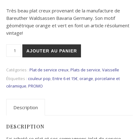
Très beau plat creux provenant de la manufacture de
Bareuther Waldsassen Bavaria Germany. Son motif
géométrique orange et vert en font un article résolument
vintage!
quantité de Plat de service creux Bareuther Waldsassen
AJOUTER AU PANIER
Catégories :
Plat de service creux
,
Plats de service
,
Vaisselle
Étiquettes :
couleur pop
,
Entre 6 et 15€
,
orange
,
porcelaine et
céramique
,
PROMO
Description
DESCRIPTION
J’ai acheté ce plat et ses compagnons (plat de service