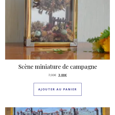
Scène miniature de campagne
Le prix initial était : 7,00€.
Le prix actuel est : 3,00€.
7,00
€
3,00
€
AJOUTER AU PANIER