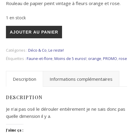
Rouleau de papier peint vintage à fleurs orange et rose.
1 en stock
quantité de Papier peint à fleurs vintage
AJOUTER AU PANIER
Catégories :
Déco & Co
,
Le reste!
Étiquettes :
Faune-et-flore
,
Moins de 5 euros!
,
orange
,
PROMO
,
rose
Description
Informations complémentaires
DESCRIPTION
Je n’ai pas osé le dérouler entièrement je ne sais donc pas
quelle dimension il y a.
J’aime ça :