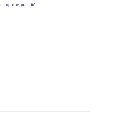
os!
,
opaline
,
publicité