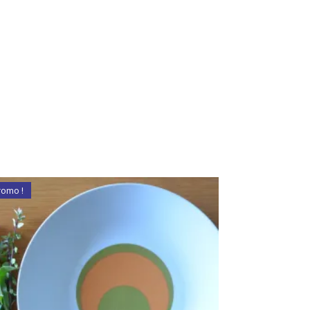
romo !