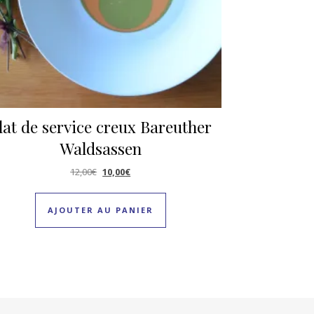
lat de service creux Bareuther
Waldsassen
Le prix initial était : 12,00€.
Le prix actuel est : 10,00€.
12,00
€
10,00
€
AJOUTER AU PANIER