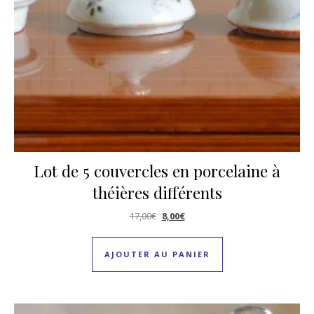
Lot de 5 couvercles en porcelaine à
théières différents
Le prix initial était : 17,00€.
Le prix actuel est : 8,00€.
17,00
€
8,00
€
AJOUTER AU PANIER