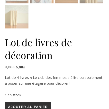
Lot de livres de
décoration
Le prix initial était : 8,00€.
Le prix actuel est : 6,00€.
8,00
€
6,00
€
Lot de 4 livres « Le club des femmes » à lire ou seulement
à poser sur une étagère pour décorer!
1 en stock
quantité de Lot de livres de décoration
AJOUTER AU PANIER